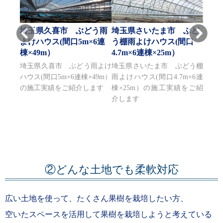
う栽
埼玉県久喜市 ぶどう雨
埼玉県さいたま市 ぶど
埼玉
3棟×
よけハウス(間口5m×6連
う棚雨よけハウス(間口
雨よけ
棟×49m）
4.7m×6連棟×25m）
連棟×
棚ハウ
埼玉県久喜市 ぶどう雨よけ
埼玉県さいたま市 ぶどう棚
埼玉
04m）
ハウス(間口5m×6連棟×49m）
雨よけハウス(間口4.7m×6連
けハウ
ます
の施工実績をご紹介します
棟×25m）の施工実績をご紹
行22
介します
紹介
②どんな土地でも柔軟対応
広い土地を使って、たくさん果樹を栽培したい方、
空いたスペースを活用して果樹を栽培しようと考えている