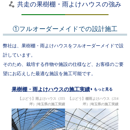
共走の果樹棚・雨よけハウスの強み
①フルオーダーメイドでの設計施工
弊社は、果樹棚・雨よけハウスをフルオーダーメイドで設
計しています。
そのため、栽培する作物や施設の仕様など、お客様のご要
望にお応えした最適な施設を施工可能です。
果樹棚・雨よけハウスの施工実績
もっと見る
樹棚|山
【ぶどう】雨よけハウス（355
【ぶどう】棚雨よけハウス（214
【雨
施工実績
坪）|埼玉県の施工実績
坪）|埼玉県の施工実績