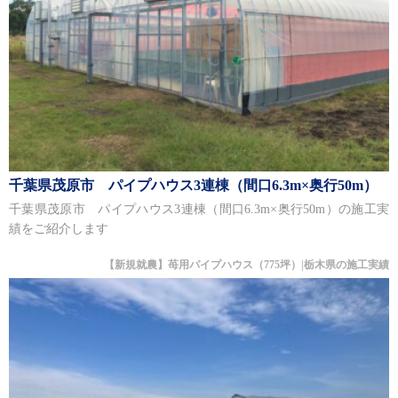
千葉県茂原市 パイプハウス3連棟（間口6.3m×奥行50m）
千葉県茂原市 パイプハウス3連棟（間口6.3m×奥行50m）の施工実
績をご紹介します
【新規就農】苺用パイプハウス（775坪）|栃木県の施工実績