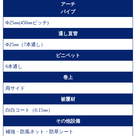
アーチ
パイプ
Φ25㎜(450㎜ピッチ)
通し直管
Φ25㎜（7本通し）
ビニペット
6本通し
巻上
両サイド
被覆材
白白コート（0.15㎜）
その他設備
補強・防風ネット・防草シート