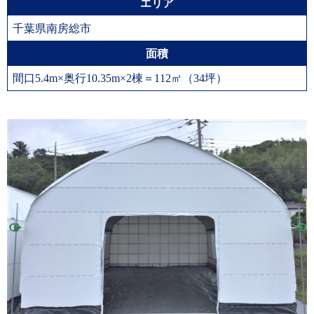
エリア
千葉県南房総市
面積
間口5.4m×奥行10.35m×2棟＝112㎡（34坪）