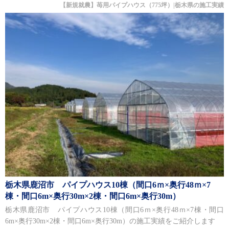
【新規就農】苺用パイプハウス（775坪）|栃木県の施工実績
栃木県鹿沼市 パイプハウス10棟（間口6ｍ×奥行48ｍ×7
棟・間口6m×奥行30m×2棟・間口6m×奥行30m）
栃木県鹿沼市 パイプハウス10棟（間口6ｍ×奥行48ｍ×7棟・間口
6m×奥行30m×2棟・間口6m×奥行30m）の施工実績をご紹介します