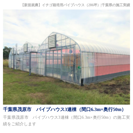
【新規就農】イチゴ栽培用パイプハウス（286坪）|千葉県の施工実績
千葉県茂原市 パイプハウス3連棟（間口6.3m×奥行50m）
千葉県茂原市 パイプハウス3連棟（間口6.3m×奥行50m）の施工実
績をご紹介します