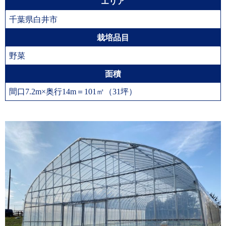
エリア
千葉県白井市
栽培品目
野菜
面積
間口7.2m×奥行14m＝101㎡（31坪）