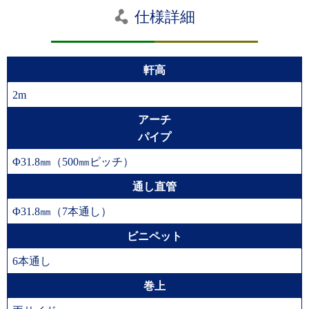
仕様詳細
軒高
2m
アーチ
パイプ
Φ31.8㎜（500㎜ピッチ）
通し直管
Φ31.8㎜（7本通し）
ビニペット
6本通し
巻上